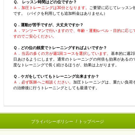
Ｑ. レッスン時間はどの位ですか？
Ａ．加圧トレーニングは30分となります。
ご要望に応じてレッスン
です。（バイクを利用しても追加料金はありません）
Ｑ．運動が苦手ですが、大丈夫ですか？
Ａ．マンツーマンで行いますので、年齢・運動レベル・目的に応じ
すのでご安心ください。
Ｑ．どの位の頻度でトレーニングすればよいですか？
Ａ．当店の多くの方が週1回コースを選択しています。
基本的に週2
日あけるようにします。通常のトレーニングの何倍も効果があるの
度なトレーニングで長く続けるほうが、効果は上がります。
Ｑ．ケガをしていてもトレーニング出来ますか？
Ａ．必ず医師へご相談ください。
加圧トレーニングは、重たい負荷
の治療後に行うトレーニングとしても最適です。
プライバシーポリシー
トップページ